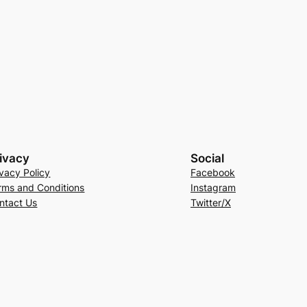
ivacy
Social
ivacy Policy
Facebook
rms and Conditions
Instagram
ntact Us
Twitter/X