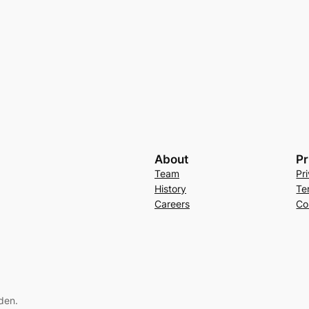
About
Pr
Team
Pr
History
Te
Careers
Co
den.