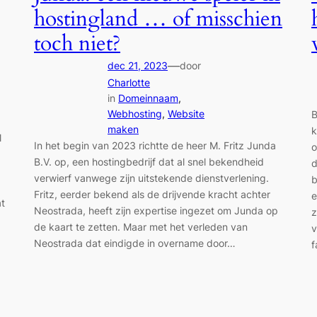
hostingland … of misschien
toch niet?
—
dec 21, 2023
door
Charlotte
in
Domeinnaam
, 
Webhosting
, 
Website
B
maken
k
l
In het begin van 2023 richtte de heer M. Fritz Junda
o
B.V. op, een hostingbedrijf dat al snel bekendheid
d
verwierf vanwege zijn uitstekende dienstverlening.
b
Fritz, eerder bekend als de drijvende kracht achter
e
at
Neostrada, heeft zijn expertise ingezet om Junda op
z
de kaart te zetten. Maar met het verleden van
v
Neostrada dat eindigde in overname door…
f