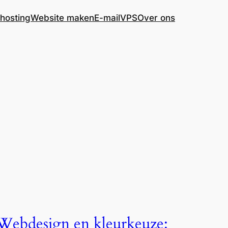
hosting
Website maken
E-mail
VPS
Over ons
Webdesign en kleurkeuze: