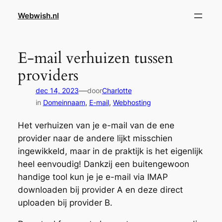
Ga
Webwish.nl
naar
de
inhoud
E-mail verhuizen tussen
providers
—
dec 14, 2023
door
Charlotte
in
Domeinnaam
, 
E-mail
, 
Webhosting
Het verhuizen van je e-mail van de ene
provider naar de andere lijkt misschien
ingewikkeld, maar in de praktijk is het eigenlijk
heel eenvoudig! Dankzij een buitengewoon
handige tool kun je je e-mail via IMAP
downloaden bij provider A en deze direct
uploaden bij provider B.