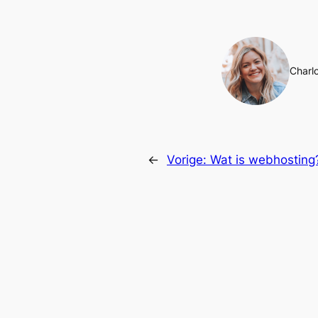
Charlo
←
Vorige:
Wat is webhosting