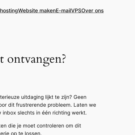
hosting
Website maken
E-mail
VPS
Over ons
et ontvangen?
rieuze uitdaging lijkt te zijn? Geen
voor dit frustrerende probleem. Laten we
nbox slechts in één richting werkt.
ten die je moet controleren om dit
rie op te lossen.